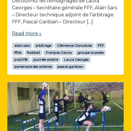
Découvrez les témoignages de Laura
Georges – Secrétaire générale FFF, Alain Sars
– Directeur technique adjoint de l’arbitrage
FFF, Pascal Garibian – Directeur […]
Read more »
alain sars
arbitrage
Clémence Goncalves
FFF
ffhb
football
François Garcia
groupe la poste
jna2018
journée arbitre
Laura Georges
partenaire des arbitres
pascal garibian