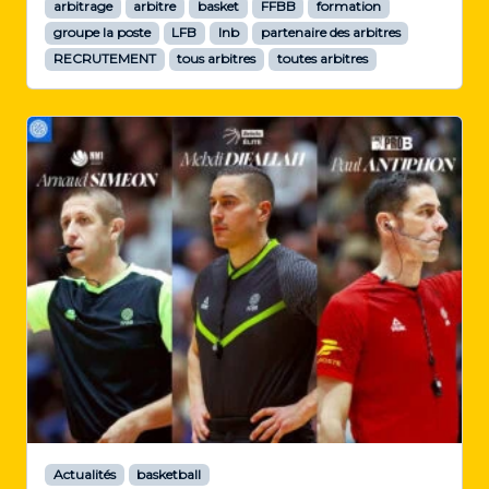
arbitrage
arbitre
basket
FFBB
formation
groupe la poste
LFB
lnb
partenaire des arbitres
RECRUTEMENT
tous arbitres
toutes arbitres
Actualités
basketball