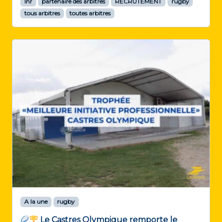
lnr
partenaire des arbitres
RECRUTEMENT
rugby
tous arbitres
toutes arbitres
A la une
rugby
Le Castres Olympique remporte le