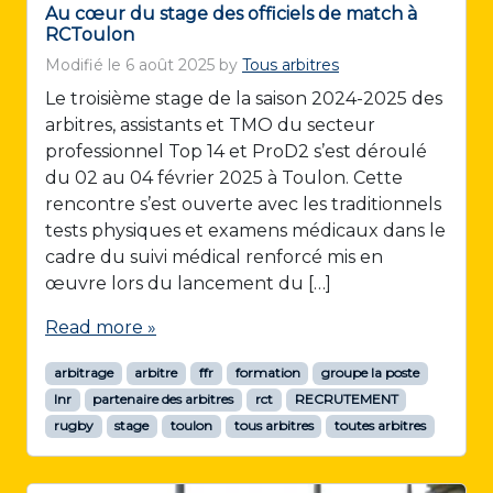
Au cœur du stage des officiels de match à
RCToulon
Modifié le
6 août 2025
by
Tous arbitres
Le troisième stage de la saison 2024-2025 des
arbitres, assistants et TMO du secteur
professionnel Top 14 et ProD2 s’est déroulé
du 02 au 04 février 2025 à Toulon. Cette
rencontre s’est ouverte avec les traditionnels
tests physiques et examens médicaux dans le
cadre du suivi médical renforcé mis en
œuvre lors du lancement du […]
Read more »
arbitrage
arbitre
ffr
formation
groupe la poste
lnr
partenaire des arbitres
rct
RECRUTEMENT
rugby
stage
toulon
tous arbitres
toutes arbitres