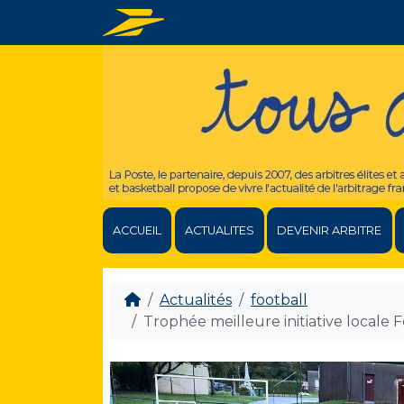
ACCUEIL
ACTUALITES
DEVENIR ARBITRE
Actualités
football
Trophée meilleure initiative locale F