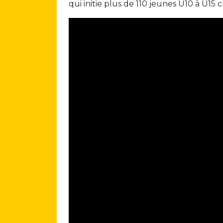
qui initie plus de 110 jeunes U10 à U15