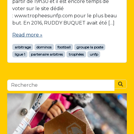
partir de 19h30 et il est encore temps de
voter sur le site dédié
: www.tropheesunfp.com pour le plus beau
but. En 2016, RUDDY BUQUET avait été […]
Read more »
arbitrage
dominos
football
groupe la poste
ligue 1
partenaire arbitres
trophées
unfp
Searc