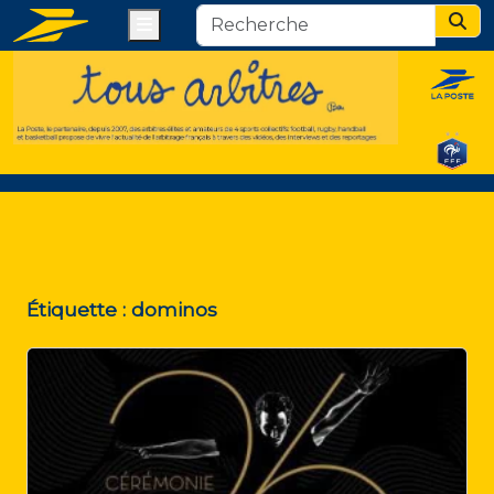
Menu
Sear
Étiquette :
dominos