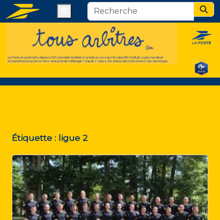
Menu
Sear
Étiquette :
ligue 2