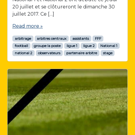
20 juillet et se clôtureront le dimanche 30
juillet 2017. Ce […]
Read more »
arbitrage
arbitres centraux
assistants
FFF
football
groupe la poste
ligue 1
ligue 2
National 1
national 2
observateurs
partenaire arbitre
stage