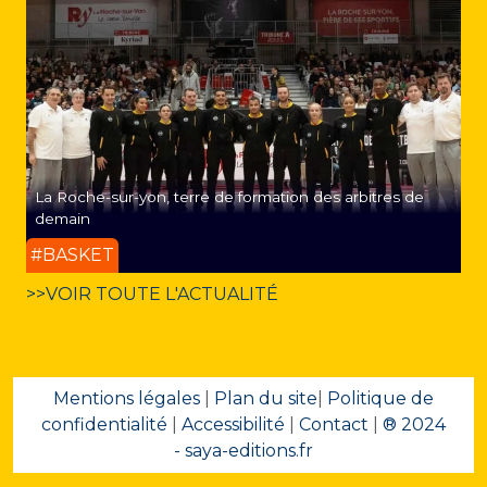
La Roche-sur-yon, terre de formation des arbitres de
demain
#BASKET
>>VOIR TOUTE L'ACTUALITÉ
Mentions légales
|
Plan du site
|
Politique de
confidentialité
|
Accessibilité
|
Contact
|
® 2024
- saya-editions.fr