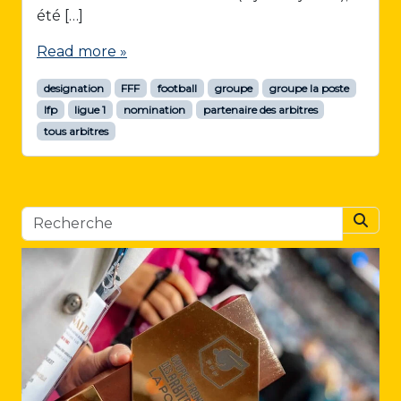
été […]
Read more »
designation
FFF
football
groupe
groupe la poste
lfp
ligue 1
nomination
partenaire des arbitres
tous arbitres
Searc