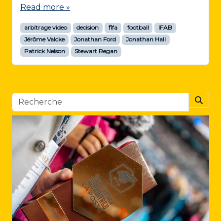
Read more »
arbitrage video
decision
fifa
football
IFAB
Jérôme Valcke
Jonathan Ford
Jonathan Hall
Patrick Nelson
Stewart Regan
Searc