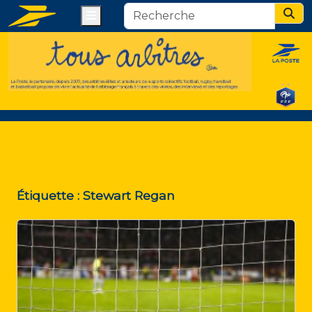
Menu
Sear
Étiquette :
Stewart Regan