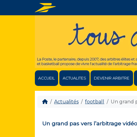
ACCUEIL
ACTUALITES
DEVENIR ARBITRE
Actualités
football
Un grand pa
Un grand pas vers l’arbitrage vidéo 