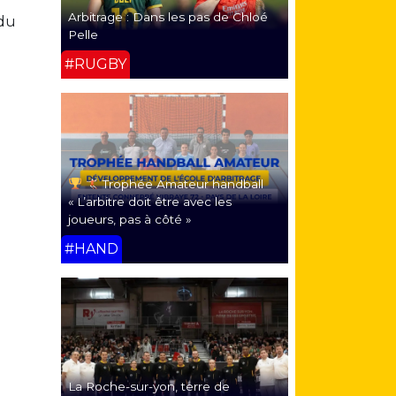
Arbitrage : Dans les pas de Chloé
 du
Pelle
#RUGBY
Trophée Amateur handball
« L’arbitre doit être avec les
joueurs, pas à côté »
#HAND
La Roche-sur-yon, terre de