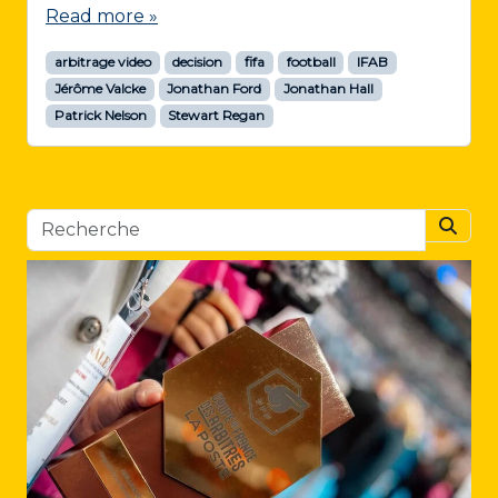
Read more »
arbitrage video
decision
fifa
football
IFAB
Jérôme Valcke
Jonathan Ford
Jonathan Hall
Patrick Nelson
Stewart Regan
Searc