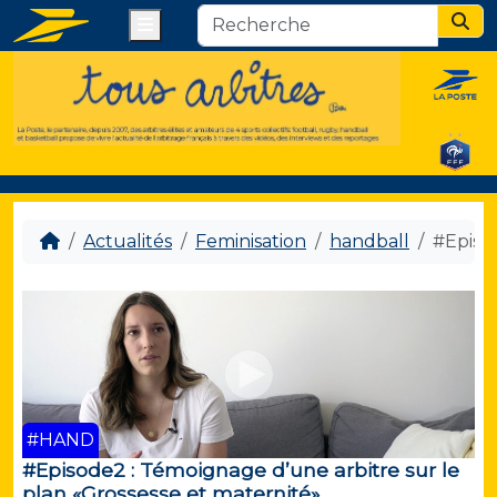
Menu
Sear
Actualités
Feminisation
handball
#Episod
#HAND
#Episode2 : Témoignage d’une arbitre sur le
plan «Grossesse et maternité»