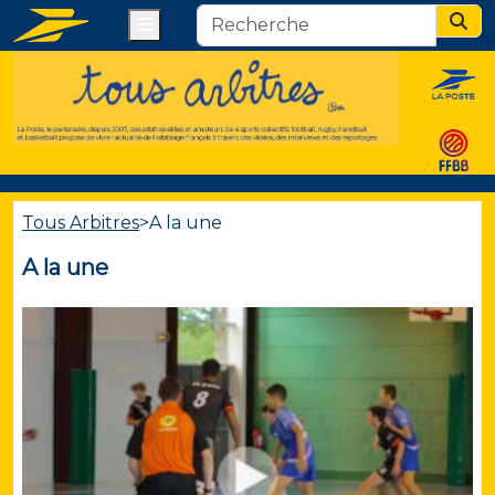
Menu
Sear
Tous Arbitres
>
A la une
A la une