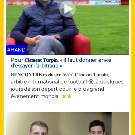
#HAND
Pour 𝐂𝐥𝐞́𝐦𝐞𝐧𝐭 𝐓𝐮𝐫𝐩𝐢𝐧, « Il faut donner envie
d’essayer l’arbitrage »
𝐑𝐄𝐍𝐂𝐎𝐍𝐓𝐑𝐄 𝐞𝐱𝐜𝐥𝐮𝐬𝐢𝐯𝐞 avec 𝐂𝐥𝐞́𝐦𝐞𝐧𝐭 𝐓𝐮𝐫𝐩𝐢𝐧,
arbitre international de football
, à quelques
jours de son départ pour le plus grand
événement mondial