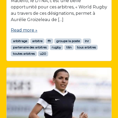
Maciello, le DTNA, c’est une belle
opportunité pour ces arbitres, « World Rugby
au travers de ces désignations, permet à
Aurélie Groizeleau de […]
Read more »
arbitrage
arbitre
ffr
groupe la poste
lnr
partenaire des arbitres
rugby
t6n
tous arbitres
toutes arbitres
u20