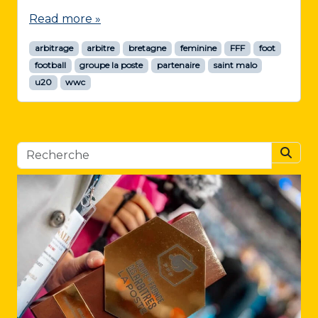
Read more »
arbitrage
arbitre
bretagne
feminine
FFF
foot
football
groupe la poste
partenaire
saint malo
u20
wwc
Searc