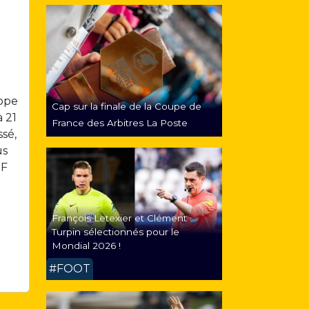
ope
Cap sur la finale de la Coupe de
à 21
France des Arbitres La Poste
sé,
us
HF
François Letexier et Clément
Turpin sélectionnés pour le
Mondial 2026 !
#FOOT