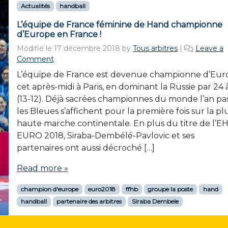
Actualités
handball
L’équipe de France féminine de Hand championne
d’Europe en France !
Modifié le
17 décembre 2018
by
Tous arbitres
|
Leave a
Comment
L’équipe de France est devenue championne d’Eur
cet après-midi à Paris, en dominant la Russie par 24 
(13-12). Déjà sacrées championnes du monde l’an pas
les Bleues s’affichent pour la première fois sur la pl
haute marche continentale. En plus du titre de l’E
EURO 2018, Siraba-Dembélé-Pavlovic et ses
partenaires ont aussi décroché […]
Read more »
champion d'europe
euro2018
ffhb
groupe la poste
hand
handball
partenaire des arbitres
Siraba Dembele