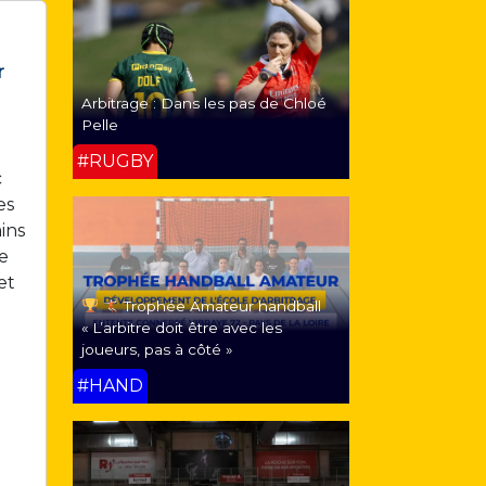
r
Arbitrage : Dans les pas de Chloé
Pelle
#RUGBY
c
es
ins
e
et
Trophée Amateur handball
« L’arbitre doit être avec les
joueurs, pas à côté »
#HAND