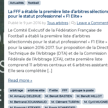
Actualités
football
La FFF a établie la première liste d’arbitres sélectio
pour le statut professionnel « F1 Elite »
Publié le
9 juin 2016
by
Tous arbitres
|
Leave a Commen
Le Comité Exécutif de la Fédération Française de
Football a établi la première liste d’arbitres
sélectionnés pour le statut professionnel « F1 Elite »
pour la saison 2016-2017. Sur proposition de la Direc
Technique de l’Arbitrage (DTA) et de la Commission
Fédérale de l’Arbitrage (CFA), cette première liste
comprend 11 arbitres centraux et 6 arbitres assistant
Elle sera complétée […]
Read more »
arbitrage
arbitres elite
f1 elite
FFF
groupe la poste
M. Amaury DELERUE
M. Benoit BASTIEN
M. Benoît MILLOT
M. Bertrand JOUANNAUD
M. Clément TURPIN
M. Cyril MUGNIE
M. François LETEXIER
M. Frank SCHNEIDER