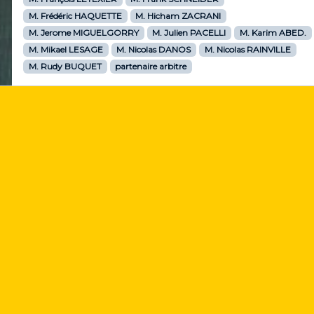
M. Frédéric HAQUETTE
M. Hicham ZACRANI
M. Jerome MIGUELGORRY
M. Julien PACELLI
M. Karim ABED.
M. Mikael LESAGE
M. Nicolas DANOS
M. Nicolas RAINVILLE
M. Rudy BUQUET
partenaire arbitre