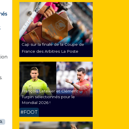
nnés
t
Cap sur la finale de la Coupe de
France des Arbitres La Poste
tion
s.
François Letexier et Clément
Turpin sélectionnés pour le
Mondial 2026 !
#FOOT
R.