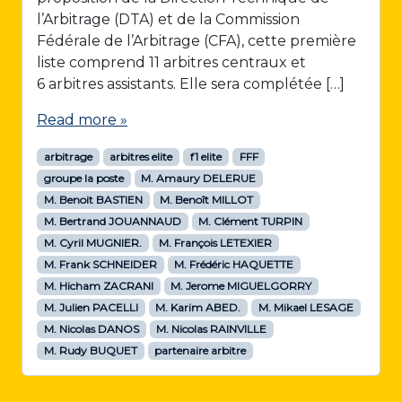
l’Arbitrage (DTA) et de la Commission
Fédérale de l’Arbitrage (CFA), cette première
liste comprend 11 arbitres centraux et
6 arbitres assistants. Elle sera complétée […]
Read more »
arbitrage
arbitres elite
f1 elite
FFF
groupe la poste
M. Amaury DELERUE
M. Benoit BASTIEN
M. Benoît MILLOT
M. Bertrand JOUANNAUD
M. Clément TURPIN
M. Cyril MUGNIER.
M. François LETEXIER
M. Frank SCHNEIDER
M. Frédéric HAQUETTE
M. Hicham ZACRANI
M. Jerome MIGUELGORRY
M. Julien PACELLI
M. Karim ABED.
M. Mikael LESAGE
M. Nicolas DANOS
M. Nicolas RAINVILLE
M. Rudy BUQUET
partenaire arbitre