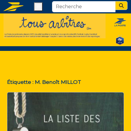
Menu
Sear
Étiquette :
M. Benoît MILLOT