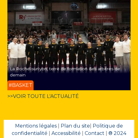
La Roche-sur-yon, terre de formation des arbitres de
demain
#BASKET
>>VOIR TOUTE L'ACTUALITÉ
Mentions légales
|
Plan du site
|
Politique de
confidentialité
|
Accessibilité
|
Contact
|
® 2024