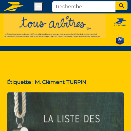
Menu
Sear
Étiquette :
M. Clément TURPIN