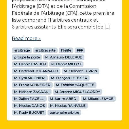
l’Arbitrage (DTA) et de la Commission
Fédérale de l’Arbitrage (CFA), cette première
liste comprend 11 arbitres centraux et
6 arbitres assistants. Elle sera complétée […]
Read more »
arbitrage
arbitres elite
f1 elite
FFF
groupe la poste
M. Amaury DELERUE
M. Benoit BASTIEN
M. Benoît MILLOT
M. Bertrand JOUANNAUD
M. Clément TURPIN
M. Cyril MUGNIER.
M. François LETEXIER
M. Frank SCHNEIDER
M. Frédéric HAQUETTE
M. Hicham ZACRANI
M. Jerome MIGUELGORRY
M. Julien PACELLI
M. Karim ABED.
M. Mikael LESAGE
M. Nicolas DANOS
M. Nicolas RAINVILLE
M. Rudy BUQUET
partenaire arbitre