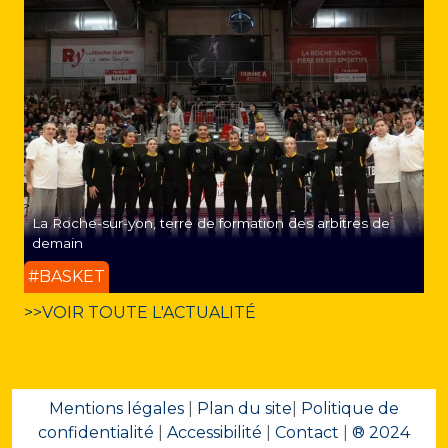
La Roche-sur-yon, terre de formation des arbitres de
demain
#BASKET
>>VOIR TOUTE L'ACTUALITÉ
Mentions légales
|
Plan du site
|
Politique de
confidentialité
|
Accessibilité
|
Contact
|
® 2024