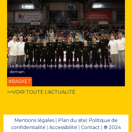
La Roche-sur-yon, terre de formation des arbitres de
demain
#BASKET
>>VOIR TOUTE L'ACTUALITÉ
Mentions légales
|
Plan du site
|
Politique de
confidentialité
|
Accessibilité
|
Contact
|
® 2024