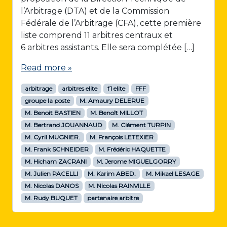
l’Arbitrage (DTA) et de la Commission
Fédérale de l’Arbitrage (CFA), cette première
liste comprend 11 arbitres centraux et
6 arbitres assistants. Elle sera complétée […]
Read more »
arbitrage
arbitres elite
f1 elite
FFF
groupe la poste
M. Amaury DELERUE
M. Benoit BASTIEN
M. Benoît MILLOT
M. Bertrand JOUANNAUD
M. Clément TURPIN
M. Cyril MUGNIER.
M. François LETEXIER
M. Frank SCHNEIDER
M. Frédéric HAQUETTE
M. Hicham ZACRANI
M. Jerome MIGUELGORRY
M. Julien PACELLI
M. Karim ABED.
M. Mikael LESAGE
M. Nicolas DANOS
M. Nicolas RAINVILLE
M. Rudy BUQUET
partenaire arbitre