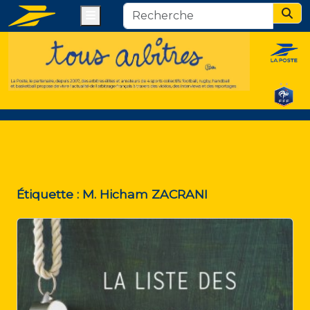
Menu
Sear
Étiquette :
M. Hicham ZACRANI