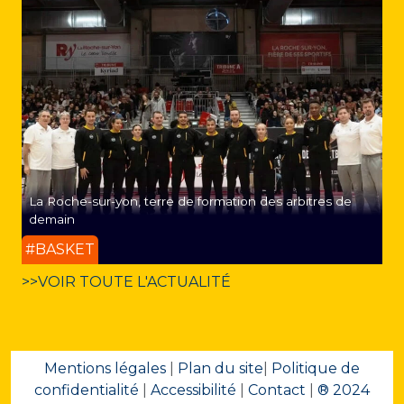
La Roche-sur-yon, terre de formation des arbitres de
demain
#BASKET
>>VOIR TOUTE L'ACTUALITÉ
Mentions légales
|
Plan du site
|
Politique de
confidentialité
|
Accessibilité
|
Contact
|
® 2024