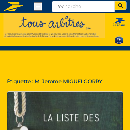
Menu
Sear
Étiquette :
M. Jerome MIGUELGORRY