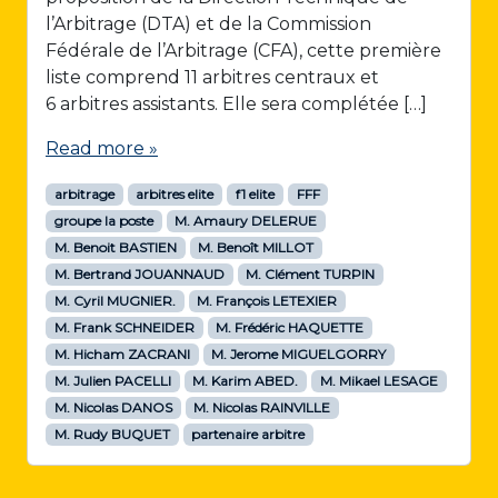
l’Arbitrage (DTA) et de la Commission
Fédérale de l’Arbitrage (CFA), cette première
liste comprend 11 arbitres centraux et
6 arbitres assistants. Elle sera complétée […]
Read more »
arbitrage
arbitres elite
f1 elite
FFF
groupe la poste
M. Amaury DELERUE
M. Benoit BASTIEN
M. Benoît MILLOT
M. Bertrand JOUANNAUD
M. Clément TURPIN
M. Cyril MUGNIER.
M. François LETEXIER
M. Frank SCHNEIDER
M. Frédéric HAQUETTE
M. Hicham ZACRANI
M. Jerome MIGUELGORRY
M. Julien PACELLI
M. Karim ABED.
M. Mikael LESAGE
M. Nicolas DANOS
M. Nicolas RAINVILLE
M. Rudy BUQUET
partenaire arbitre