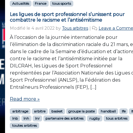
Actualités
France
tous sports
Les ligues de sport professionnel s’unissent pour
combattre le racisme et l’antisémitisme
Modifié le
4 avril 2022
by
Tous arbitres
|
Leave a Comme
À l’occasion de la journée internationale pour
l’élimination de la discrimination raciale du 21 mars, e
dans le cadre de la Semaine d’éducation et d’action
contre le racisme et l’antisémitisme initiée par la
DILCRAH, les Ligues de Sport Professionnel
représentées par l’Association Nationale des Ligues 
Sport Professionnel (ANLSP), la Fédération des
Entraîneurs Professionnels (FEP), […]
Read more »
arbitrage
arbitre
basket
groupe la poste
handball
lfe
l
lnb
lnh
lnr
partenaire des arbitres
rugby
tous arbitres
toutes arbitres