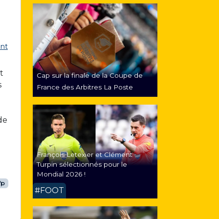
nt
t
Cap sur la finale de la Coupe de
s
France des Arbitres La Poste
de
François Letexier et Clément
Turpin sélectionnés pour le
Mondial 2026 !
fp
#FOOT