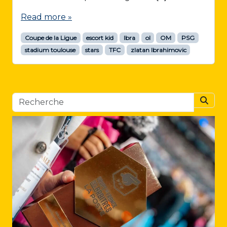
Read more »
Coupe de la Ligue
escort kid
Ibra
ol
OM
PSG
stadium toulouse
stars
TFC
zlatan Ibrahimovic
Searc