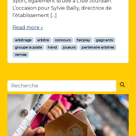
Sport, également située à L’Isle Jourdain.
L’occasion pour Sylvie Bailly, directrice de
l’établissement […]
Read more »
arbitrage
arbitre
concours
fairplay
gagnants
groupe la poste
hand
joueurs
partenaire arbitres
remise
Searc