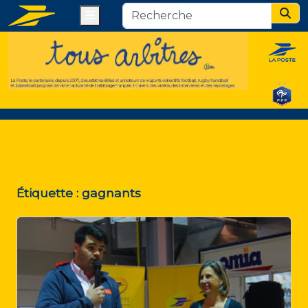
Menu
Sear
Étiquette :
gagnants