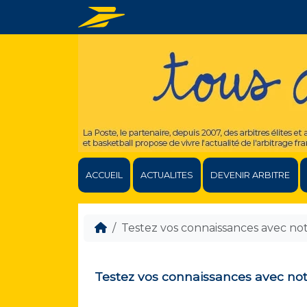
ACCUEIL
ACTUALITES
DEVENIR ARBITRE
Testez vos connaissances avec not
Testez vos connaissances avec notr