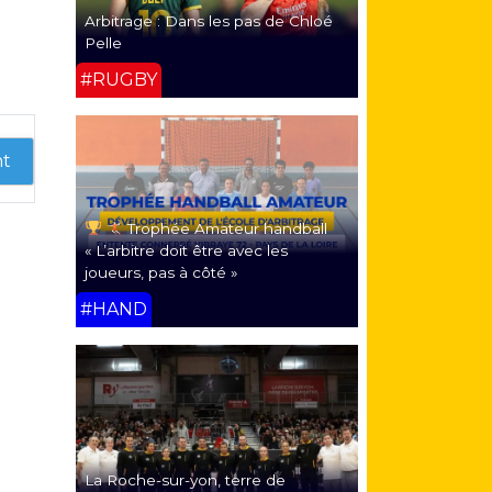
Arbitrage : Dans les pas de Chloé
Pelle
#RUGBY
nt
Trophée Amateur handball
« L’arbitre doit être avec les
joueurs, pas à côté »
#HAND
La Roche-sur-yon, terre de