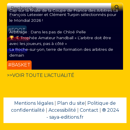
Searc
Cap sur la finale de la Coupe de France des Arbitres La
François Letexier et Clément Turpin sélectionnés pour
Poste
le Mondial 2026 !
#FOOT
Arbitrage : Dans les pas de Chloé Pelle
Trophée Amateur handball « L’arbitre doit être
#RUGBY
avec les joueurs, pas à côté »
La Roche-sur-yon, terre de formation des arbitres de
#HAND
demain
#BASKET
>>VOIR TOUTE L'ACTUALITÉ
Mentions légales
|
Plan du site
|
Politique de
confidentialité
|
Accessibilité
|
Contact
|
® 2024
- saya-editions.fr