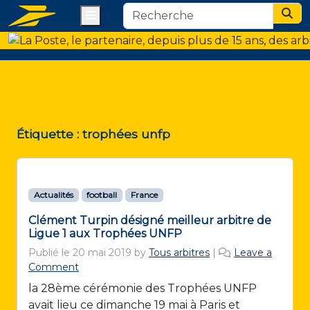
Menu
Sear
Étiquette :
trophées unfp
Actualités
football
France
Clément Turpin désigné meilleur arbitre de
Ligue 1 aux Trophées UNFP
Publié le
20 mai 2019
by
Tous arbitres
|
Leave a
Comment
la 28ème cérémonie des Trophées UNFP
avait lieu ce dimanche 19 mai à Paris et