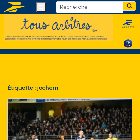
Menu
Sear
Étiquette :
jochem