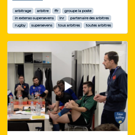
arbitrage
arbitre
ffr
groupe la poste
in extenso supersevens
lnr
partenaire des arbitres
rugby
supersevens
tous arbitres
toutes arbitres