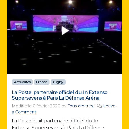
Actualités
France
rugby
La Poste, partenaire officiel du In Extenso
Supersevens à Paris La Défense Aréna
Modifié le
6 février 2020
by
Tous arbitres
|
Leave
a Comment
La Poste était partenaire officiel du In
Extenso Supersevens à Paris La Défense