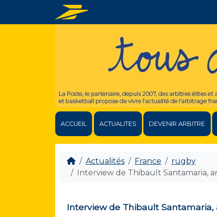
ACCUEIL
ACTUALITES
DEVENIR ARBITRE
Actualités
France
rugby
Interview de Thibault Santamaria, ar
Interview de Thibault Santamaria, a