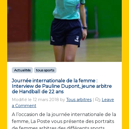
Actualités
tous sports
Journée internationale de la femme :
Interview de Pauline Dupont, jeune arbitre
de Handball de 22 ans
Modifié le
12 mars 2018
by
Tous arbitres
|
Leave
a Comment
A l’occasion de la journée internationale de la
femme, La Poste vous présente des portraits
de femmes arbitres des différents sports