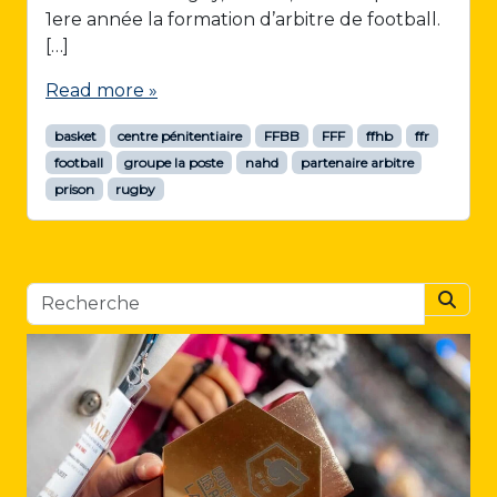
1ere année la formation d’arbitre de football.
[…]
Read more »
basket
centre pénitentiaire
FFBB
FFF
ffhb
ffr
football
groupe la poste
nahd
partenaire arbitre
prison
rugby
Searc