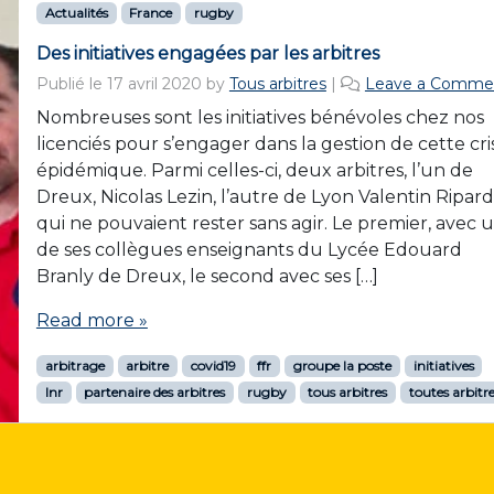
Actualités
France
rugby
Des initiatives engagées par les arbitres
Publié le
17 avril 2020
by
Tous arbitres
|
Leave a Comme
Nombreuses sont les initiatives bénévoles chez nos
licenciés pour s’engager dans la gestion de cette cri
épidémique. Parmi celles-ci, deux arbitres, l’un de
Dreux, Nicolas Lezin, l’autre de Lyon Valentin Ripard
qui ne pouvaient rester sans agir. Le premier, avec 
de ses collègues enseignants du Lycée Edouard
Branly de Dreux, le second avec ses […]
Read more »
arbitrage
arbitre
covid19
ffr
groupe la poste
initiatives
lnr
partenaire des arbitres
rugby
tous arbitres
toutes arbitr