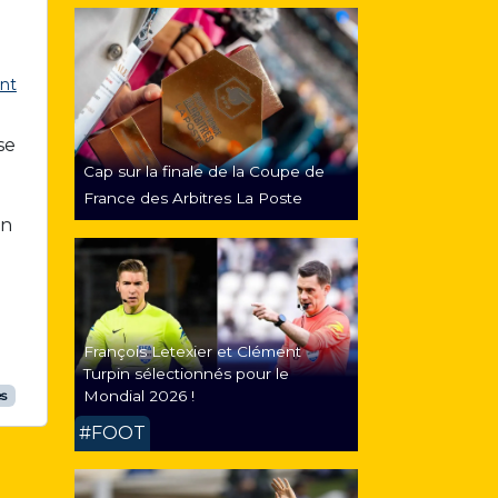
nt
se
Cap sur la finale de la Coupe de
France des Arbitres La Poste
un
François Letexier et Clément
Turpin sélectionnés pour le
Mondial 2026 !
es
#FOOT