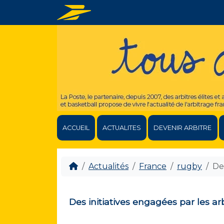
ACCUEIL
ACTUALITES
DEVENIR ARBITRE
Actualités
France
rugby
Des
Des initiatives engagées par les ar