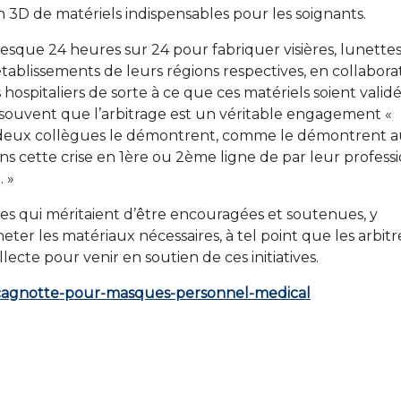
 3D de matériels indispensables pour les soignants.
esque 24 heures sur 24 pour fabriquer visières, lunettes
 établissements de leurs régions respectives, en collabora
hospitaliers de sorte à ce que ces matériels soient validé
s souvent que l’arbitrage est un véritable engagement «
s deux collègues le démontrent, comme le démontrent a
s cette crise en 1ère ou 2ème ligne de par leur professi
. »
es qui méritaient d’être encouragées et soutenues, y
er les matériaux nécessaires, à tel point que les arbitr
cte pour venir en soutien de ces initiatives.
fr-cagnotte-pour-masques-personnel-medical