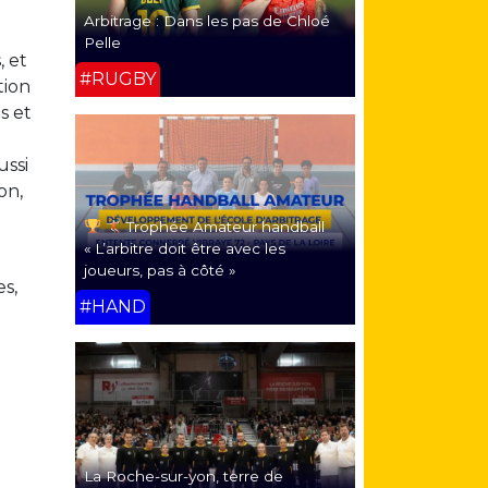
Arbitrage : Dans les pas de Chloé
Pelle
, et
#RUGBY
tion
s et
ussi
on,
Trophée Amateur handball
« L’arbitre doit être avec les
joueurs, pas à côté »
es,
#HAND
La Roche-sur-yon, terre de