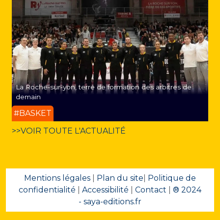
La Roche-sur-yon, terre de formation des arbitres de
demain
#BASKET
>>VOIR TOUTE L'ACTUALITÉ
Mentions légales
|
Plan du site
|
Politique de
confidentialité
|
Accessibilité
|
Contact
|
® 2024
- saya-editions.fr