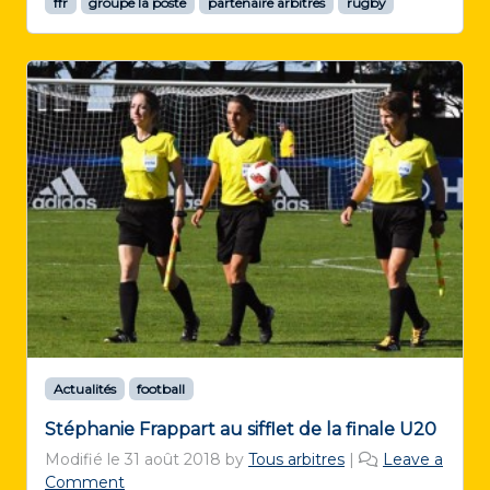
ffr
groupe la poste
partenaire arbitres
rugby
Actualités
football
Stéphanie Frappart au sifflet de la finale U20
Modifié le
31 août 2018
by
Tous arbitres
|
Leave a
Comment