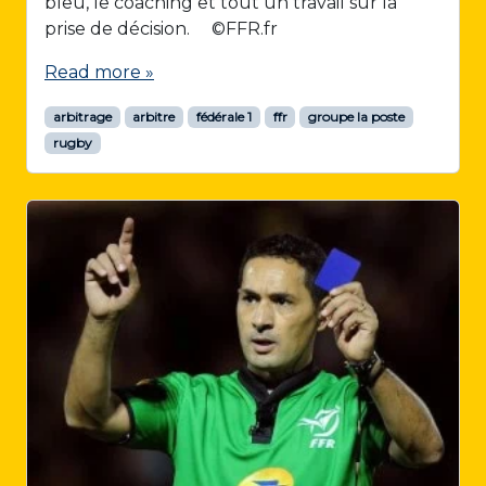
bleu, le coaching et tout un travail sur la
prise de décision. ©FFR.fr
Read more »
arbitrage
arbitre
fédérale 1
ffr
groupe la poste
rugby