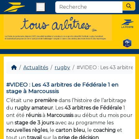
Menu
Sear
Actualités
rugby
#VIDEO : Les 43 arbitres 
#VIDEO : Les 43 arbitres de Fédérale 1 en
stage à Marcoussis
C’était une
première
dans l’histoire de l’arbitrage
du
rugby
amateur
. Les
43 arbitres de Fédérale
1
ont été
réunis
à
Marcoussis
au début du mois pour
un
stage de 3 jours
avec au programme les
nouvelles
règles
, le
carton bleu
, le
coaching
et
tout un
travail
sur la
prise de décision
.