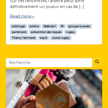
Sur ces rencontres, l’arbitre peut sortir
définitivement un joueur en cas de […]
Read more »
arbitrage
arbitre
fédérale 1
ffr
groupe la poste
partenaire
prévention des risques
rugby
Thierry Hermerel
top 8
world rugby
Searc