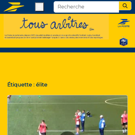
Menu
Sear
Étiquette :
élite