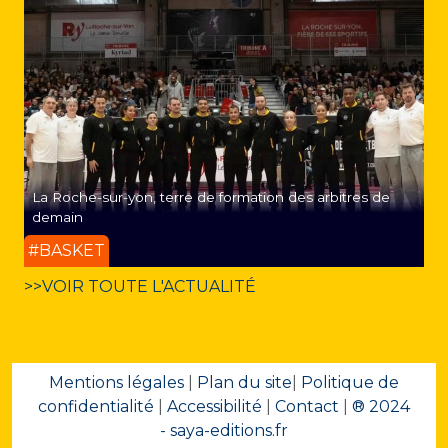
La Roche-sur-yon, terre de formation des arbitres de
demain
#BASKET
>>VOIR TOUTE L'ACTUALITÉ
Mentions légales
|
Plan du site
|
Politique de
confidentialité
|
Accessibilité
|
Contact
|
® 2024
- saya-editions.fr