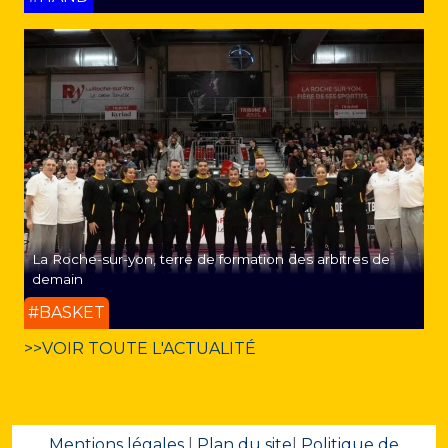
La Roche-sur-yon, terre de formation des arbitres de
demain
#BASKET
>>VOIR TOUTE L'ACTUALITÉ
Mentions légales
|
Plan du site
|
Politique de