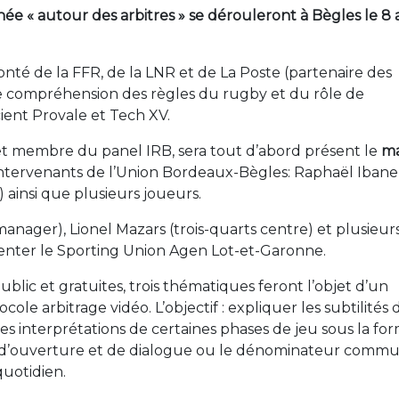
e « autour des arbitres » se dérouleront à Bègles le 8 a
lonté de la FFR, de la LNR et de La Poste (partenaire des
e compréhension des règles du rugby et du rôle de
ocient Provale et Tech XV.
 et membre du panel IRB, sera tout d’abord présent le
ma
intervenants de l’Union Bordeaux-Bègles: Raphaël Ibane
 ainsi que plusieurs joueurs.
manager), Lionel Mazars (trois-quarts centre) et plusieur
senter le Sporting Union Agen Lot-et-Garonne.
blic et gratuites, trois thématiques feront l’objet d’un
ocole arbitrage vidéo. L’objectif : expliquer les subtilités 
, les interprétations de certaines phases de jeu sous la fo
t d’ouverture et de dialogue ou le dénominateur comm
quotidien.