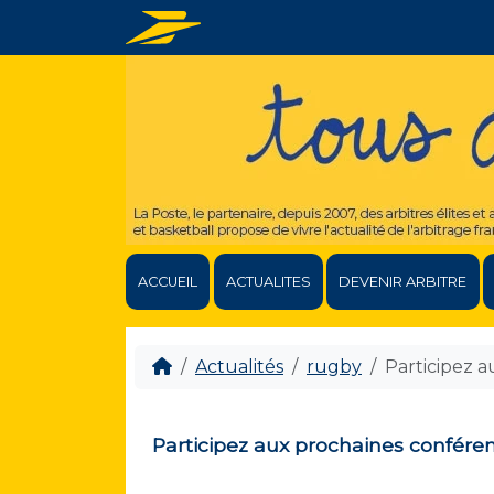
ACCUEIL
ACTUALITES
DEVENIR ARBITRE
Actualités
rugby
Participez a
Participez aux prochaines conféren