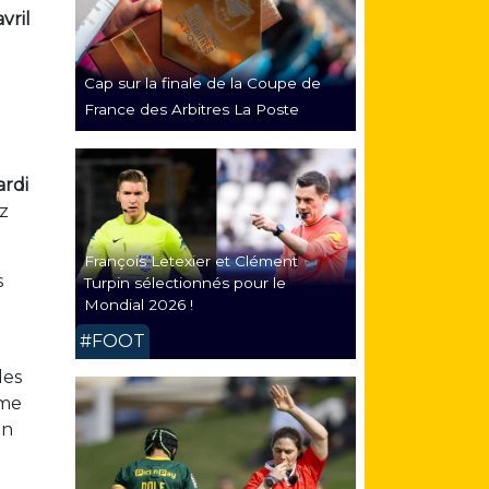
vril
Cap sur la finale de la Coupe de
France des Arbitres La Poste
rdi
z
François Letexier et Clément
s
Turpin sélectionnés pour le
Mondial 2026 !
#FOOT
des
rme
un