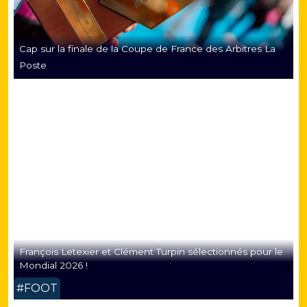
Cap sur la finale de la Coupe de France des Arbitres La
Poste
François Letexier et Clément Turpin sélectionnés pour le
Mondial 2026 !
#FOOT