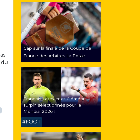
Cap sur la finale de la Coupe de
pas
France des Arbitres La Poste
s du
e
François Letexier et Clément
Turpin sélectionnés pour le
Mondial 2026 !
#FOOT