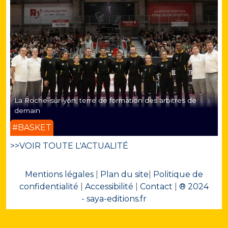
La Roche-sur-yon, terre de formation des arbitres de
demain
#BASKET
>>VOIR TOUTE L'ACTUALITÉ
Mentions légales
|
Plan du site
|
Politique de
confidentialité
|
Accessibilité
|
Contact
|
® 2024
- saya-editions.fr