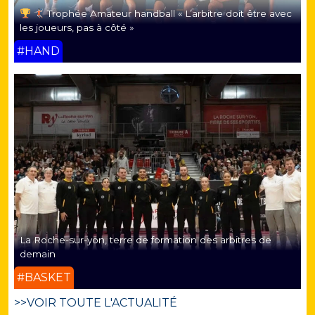
Trophée Amateur handball « L’arbitre doit être avec
les joueurs, pas à côté »
#HAND
La Roche-sur-yon, terre de formation des arbitres de
demain
#BASKET
>>VOIR TOUTE L'ACTUALITÉ