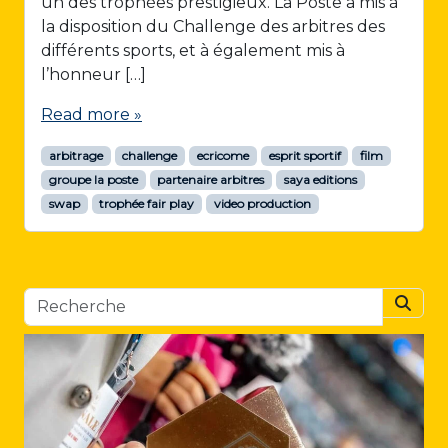
un des trophées prestigieux. La Poste a mis à
la disposition du Challenge des arbitres des
différents sports, et à également mis à
l’honneur […]
Read more »
arbitrage
challenge
ecricome
esprit sportif
film
groupe la poste
partenaire arbitres
saya editions
swap
trophée fair play
video production
Searc