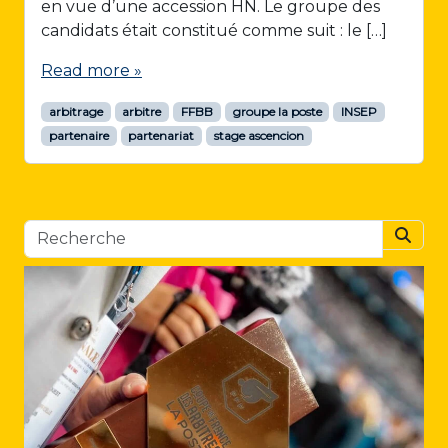
en vue d’une accession HN. Le groupe des
candidats était constitué comme suit : le […]
Read more »
arbitrage
arbitre
FFBB
groupe la poste
INSEP
partenaire
partenariat
stage ascencion
Searc