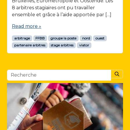
Bruxelles, Eurométropôle et Oostende. Les
8 arbitres stagiaires ont pu travailler
ensemble et grâce à l’aide apportée par […]
Read more »
arbitrage
FFBB
groupe la poste
nord
ouest
partenaire arbitres
stage arbitres
viator
Searc