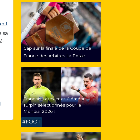
ent
é sa
2-
Cap sur la finale de la Coupe de
France des Arbitres La Poste
François Letexier et Clément
Turpin sélectionnés pour le
Mondial 2026 !
#FOOT