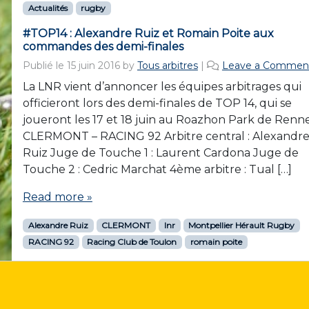
Actualités
rugby
#TOP14 : Alexandre Ruiz et Romain Poite aux
commandes des demi-finales
Publié le
15 juin 2016
by
Tous arbitres
|
Leave a Commen
La LNR vient d’annoncer les équipes arbitrages qui
officieront lors des demi-finales de TOP 14, qui se
joueront les 17 et 18 juin au Roazhon Park de Renn
CLERMONT – RACING 92 Arbitre central : Alexandr
Ruiz Juge de Touche 1 : Laurent Cardona Juge de
Touche 2 : Cedric Marchat 4ème arbitre : Tual […]
Read more »
Alexandre Ruiz
CLERMONT
lnr
Montpellier Hérault Rugby
RACING 92
Racing Club de Toulon
romain poite