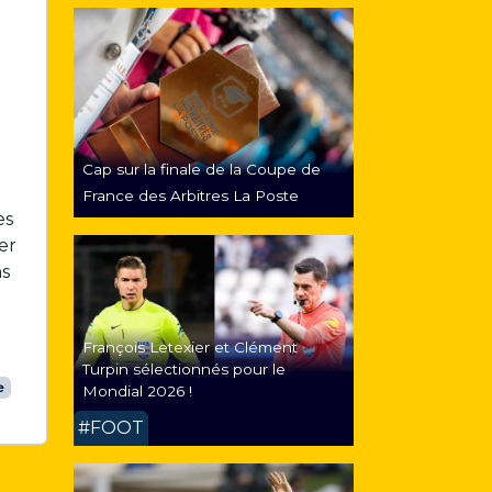
Cap sur la finale de la Coupe de
France des Arbitres La Poste
es
rer
ns
François Letexier et Clément
Turpin sélectionnés pour le
e
Mondial 2026 !
#FOOT