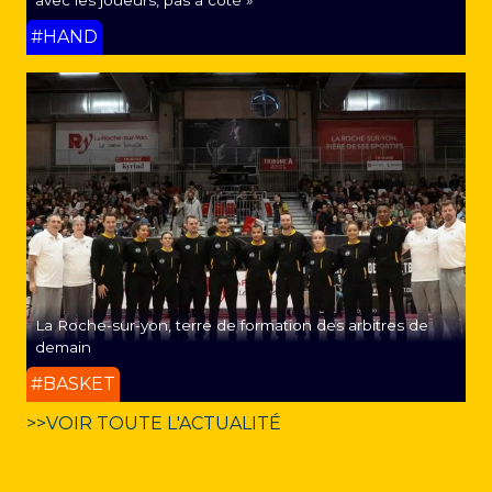
avec les joueurs, pas à côté »
#HAND
La Roche-sur-yon, terre de formation des arbitres de
demain
#BASKET
>>VOIR TOUTE L'ACTUALITÉ