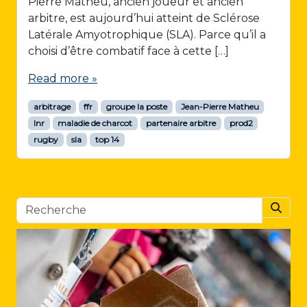
Pierre Matheu, ancien joueur et ancien
arbitre, est aujourd’hui atteint de Sclérose
Latérale Amyotrophique (SLA). Parce qu’il a
choisi d’être combatif face à cette […]
Read more »
arbitrage
ffr
groupe la poste
Jean-Pierre Matheu
lnr
maladie de charcot
partenaire arbitre
prod2
rugby
sla
top 14
Searc